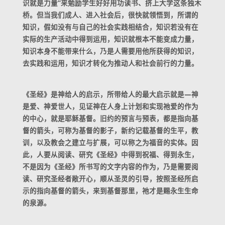
识就是力量”来勉励学生好好用功读书、挤上大学这条独木
桥。但当我们成人、进入社会后，很快就领悟到，所谓的
知识，假如没有与自己的社会实践相结合，知识若没有在
实际的生产活动中得到运用，知识就根本不能变成力量，
知识本身不能带来什么，乃是人需要用他所获得的知识，
去实践和运用，知识才转化为推动人和社会前行的力量。
《圣经》是神给人的启示，所带给人的最大启示就是—神
是爱、神爱世人，见证神在人身上计划和实现祂爱的作为
的中心，就是耶稣基督。旧约的预言与预表，都是指向基
督的箭头，可称为基督的影子，新约记载基督的生平，教
训，以及教会之建立与扩展，可以称之为福音的实体。因
此，人要从阅读、研究《圣经》中得到祝福、得到永生，
不是因为《圣经》所书写的文字内容的作为，乃是需要阅
读、研究圣经者敞开心，顺从圣灵的引导，按照圣经所启
示的指向基督的箭头，来到基督那里，祂才是赐永生生命
的泉源。