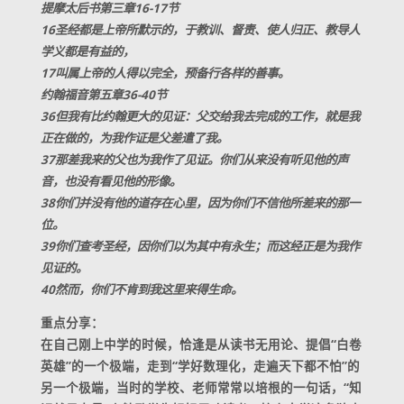
提摩太后书第三章16-17节
16圣经都是上帝所默示的，于教训、督责、使人归正、教导人
学义都是有益的，
17叫属上帝的人得以完全，预备行各样的善事。
约翰福音第五章36-40节
36但我有比约翰更大的见证：父交给我去完成的工作，就是我
正在做的，为我作证是父差遣了我。
37那差我来的父也为我作了见证。你们从来没有听见他的声
音，也没有看见他的形像。
38你们并没有他的道存在心里，因为你们不信他所差来的那一
位。
39你们查考圣经，因你们以为其中有永生；而这经正是为我作
见证的。
40然而，你们不肯到我这里来得生命。
重点分享：
在自己刚上中学的时候，恰逢是从读书无用论、提倡“白卷
英雄”的一个极端，走到“学好数理化，走遍天下都不怕”的
另一个极端，当时的学校、老师常常以培根的一句话，“知