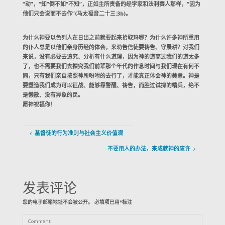
“动”，“知”倒不如“不知”，正如主所责备的经学家和法利赛人那样，“因为
他们只会说而不去作”(马太福音二十三:3b)。
为什么神要以色列人在日出之前就要起来拾取玛哪？为什么许多神所重用
的仆人总是以他们亲身历经的体会，来劝告信徒要祷告、守晨耕？对我们
来说，没有必要去追究、分析有什么道理，因为神的道高过我们的道太多
了，也不需要我们去探究我们前辈那个年代的作息时间与我们现在有何不
同，只有我们亲自按照神所吩咐的去行了，才能真正体会神的美意。神是
要塑造我们成为可以征战、能够靠警醒、祷告，而胜过试探的精兵，绝不
是懒散、没有异象的民。
愿神祝福你！
基督徒的行为准则与社会主义价值观
不要用人的办法，来成就神的应许
发表评论
您的电子邮箱地址不会被公开。
必填项已用
*
标注