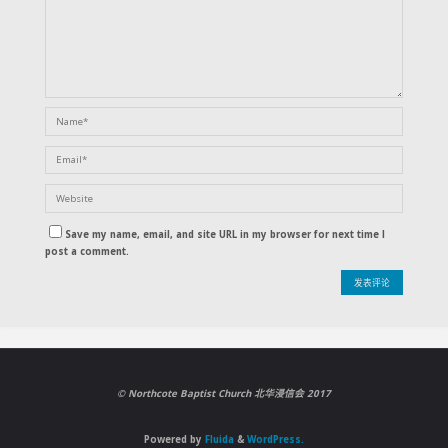
Save my name, email, and site URL in my browser for next time I
post a comment.
©️ Northcote Baptist Church 北华浸信会 2017
Powered by
Fluida
&
WordPress.