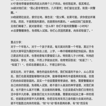
37于是他带着彼得和西庇太的两个儿子同去。他忧愁起来，极其难过，
38就对他们说：“我心里非常忧伤，几乎要死；你们留在这里，和我一同警
醒。”
39他就稍往前走，俯伏在地，祷告说：“我父啊，如果可能，求你使这杯离
开我。然而，不是照我所愿的，而是照你所愿的。” 40他回到门徒那里，
见他们睡着了，就对彼得说：“怎么样？你们不能同我警醒一小时吗？
41总要警醒祷告，免得陷入试探。你们心灵固然愿意，肉体却软弱了。”
重点分享：
对于一个年轻人、对于一个孩子来说，每天面对的第一个考验，莫过于冬
天的大清早因为要赶时间去上班、上学，一睁开眼睛就得赶快起床。我自
己是这样走过来，也曾经是每天要催促儿女。特别是儿子小时候，叫他赶
快起床、穿衣、吃饭，不然上学就会迟到，他常常回答说：“知道了！”、
“知道了！”，但却总是躺在床上，不想立即行动。
说实在的，对于读经、祷告的益处和作用，我们知道的不会少，从心灵深
处，我们也是渴望能够随时亲近神、能够得着神的丰盛恩典和祝福，但我
们的肉体却是软弱的。其实一个信徒需要常常读经、祷告，需要警醒面对
自己肉体的软弱，免得陷入试探，绝不是什么高深的神学道理，对我们来
说，也不是什么高不可攀、无法做到的事情。它应该是成为我们日常的生
活中很平凡的事，就象我们在大冷天的清晨，需要面对起床之事一样的现
实，但就是这样很平凡的事情，你若没有用攻克己身的毅力去面对的话，
就不可能胜过肉体的软弱。“知”与“动”根本是两码事，有“知”而没有