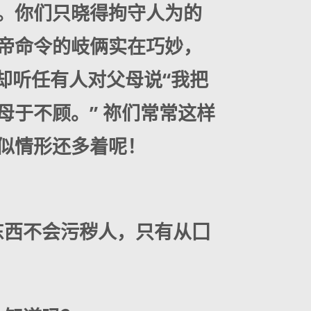
。你们只晓得拘守人为的
帝命令的岐俩实在巧妙，
却听任有人对父母说“我把
于不顾。” 祢们常常这样
似情形还多着呢！
东西不会污秽人，只有从囗