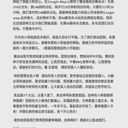
神给了我能力和信心。在Google Map上搜到了最佳路线去聚会点！先搭
216公交车，换246到终点站，再步行20分钟即到目的地。只需花1小时20
分钟。我们准时到246路终点站。感谢神给我能力和信心学会使用Google
map.此时雨大，远处物体不清。但86路电车25站的站牌就在眼前。我的
反应就是神又在为我们预备道路：先乘86路电车去教会，有车送我们去目
的地。不要雨中步行。
开车的小菲姐妹技术真好，雨虽大但车行平稳。为了我们参加团契，朱雯
姐妹多次电话关心。感谢朱雯和小菲姐妹的帮助。感谢王秋华和林益欣姐
妹的一路分享聊天。（感谢回程相送的小华姐妹）
聚会由耿华牧师和素玉师母带领。团契在祷告，赞美诗声中开始。雪松牧
师分享信息充满神的话语，让我灵饱足。午餐BBQ食物丰盛，让我胃饱
足。感谢你们的付出。餐 后游戏 精彩别致人人踊跃参加，
特别是猜圣经人物 调动所有人的思维，更考验站在前面的答题人。大脑
必须快速运转，要求助最少的问题，得到最大提示。感谢游戏的制定者素
玉师母耿华牧师的大智慧，让大家深入浅出的回顾，巩固自己所学经文。
奖品是3个大瓜。太惹人爱了，来自李明朱雯家菜园。信神的人种菜都得
神看顾！团契的大小事他们都操心，却满脸笑容，为神家做工喜乐多。再
看看耿华牧师和素玉师母，一年多不见，看起来还年轻了。蒙神看顾人不
老！环顾在座的每位弟兄姐妹，各个开心快乐！
我的收获是我们常青团契蒙神看顾，信神真好！感谢天父拣选我们，