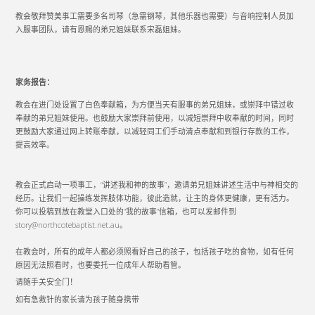
教会敬拜赞美事工需要多名司琴（急需钢琴，其他乐器也需要）与音响控制人员加
入服事团队，请有恩赐的弟兄姐妹联系宋磊姐妹。
家务报告：
教会在进门处设置了白色奉献箱，为方便当天有服事的弟兄姐妹，或崇拜中错过收
奉献的弟兄姐妹使用。也鼓励大家崇拜前使用，以减短崇拜中收奉献的时间，同时
更鼓励大家通过网上转账奉献，以减轻同工们手动清点奉献和到银行存款的工作，
提高效率。
教会正式启动一项事工，“讲述我和神的故事”，邀请弟兄姐妹讲述生活中与神相交的
经历。让我们一起操练发挥肢体功能，彼此造就，让主的身体更健康，更有活力。
你可以投稿到放在教堂入口处的“我的故事”信箱，也可以发邮件到
story@northcotebaptist.net.au。
在教会时，所有的成年人都必须照看好自己的孩子，包括孩子吃的食物，如有任何
原因无法照看时，也要委托一位成年人帮助看管。
请随手关安全门！
如有急救针的家长请为孩子随身携带