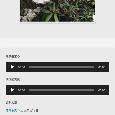
凡事要忠心
音
00:00
00:00
频
播
放
悔改的真意
器
音
00:00
00:00
频
播
放
近期文章
器
凡事要忠心
2025年1月5日