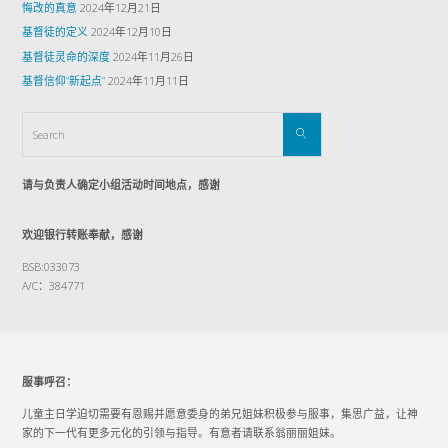
悔改的真意
2024年12月21日
基督徒的定义
2024年12月10日
基督徒灵命的深度
2024年11月26日
基督信仰”新起点”
2024年11月11日
请与负责人确定小组活动时间地点，感谢
欢迎银行转账奉献，感谢
BSB:033073
A/C：384771
服事呼召：
儿童主日学迫切需要有恩赐并愿意委身的弟兄姐妹积极参与服事，集思广益，让神
家的下一代有更多元化的引领与指导。有意者请联系翁丽丽姐妹。