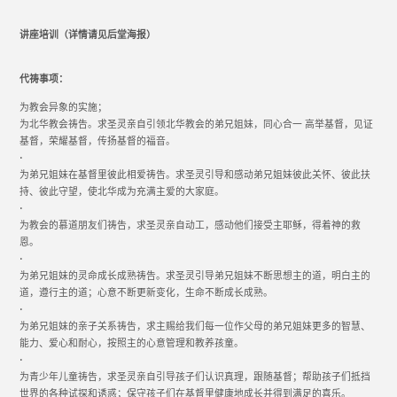
讲座培训（详情请见后堂海报）
代祷事项：
为教会异象的实施；
为北华教会祷告。求圣灵亲自引领北华教会的弟兄姐妹，同心合一 高举基督，见证
基督，荣耀基督，传扬基督的福音。
•
为弟兄姐妹在基督里彼此相爱祷告。求圣灵引导和感动弟兄姐妹彼此关怀、彼此扶
持、彼此守望，使北华成为充满主爱的大家庭。
•
为教会的慕道朋友们祷告，求圣灵亲自动工，感动他们接受主耶稣，得着神的救
恩。
•
为弟兄姐妹的灵命成长成熟祷告。求圣灵引导弟兄姐妹不断思想主的道，明白主的
道，遵行主的道；心意不断更新变化，生命不断成长成熟。
•
为弟兄姐妹的亲子关系祷告，求主赐给我们每一位作父母的弟兄姐妹更多的智慧、
能力、爱心和耐心，按照主的心意管理和教养孩童。
•
为青少年儿童祷告，求圣灵亲自引导孩子们认识真理，跟随基督；帮助孩子们抵挡
世界的各种试探和诱惑；保守孩子们在基督里健康地成长并得到满足的喜乐。