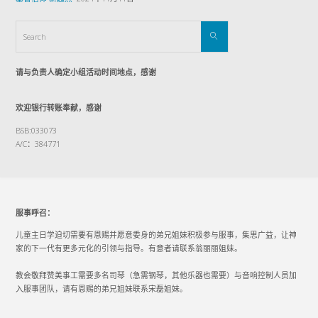
请与负责人确定小组活动时间地点，感谢
欢迎银行转账奉献，感谢
BSB:033073
A/C：384771
服事呼召：
儿童主日学迫切需要有恩赐并愿意委身的弟兄姐妹积极参与服事，集思广益，让神
家的下一代有更多元化的引领与指导。有意者请联系翁丽丽姐妹。
教会敬拜赞美事工需要多名司琴（急需钢琴，其他乐器也需要）与音响控制人员加
入服事团队，请有恩赐的弟兄姐妹联系宋磊姐妹。