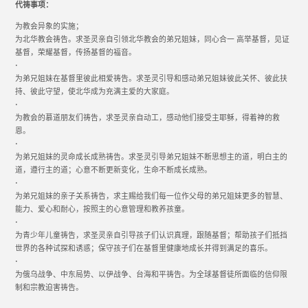
代祷事项：
为教会异象的实施；
为北华教会祷告。求圣灵亲自引领北华教会的弟兄姐妹，同心合一 高举基督，见证
基督，荣耀基督，传扬基督的福音。
•
为弟兄姐妹在基督里彼此相爱祷告。求圣灵引导和感动弟兄姐妹彼此关怀、彼此扶
持、彼此守望，使北华成为充满主爱的大家庭。
•
为教会的慕道朋友们祷告，求圣灵亲自动工，感动他们接受主耶稣，得着神的救
恩。
•
为弟兄姐妹的灵命成长成熟祷告。求圣灵引导弟兄姐妹不断思想主的道，明白主的
道，遵行主的道；心意不断更新变化，生命不断成长成熟。
•
为弟兄姐妹的亲子关系祷告，求主赐给我们每一位作父母的弟兄姐妹更多的智慧、
能力、爱心和耐心，按照主的心意管理和教养孩童。
•
为青少年儿童祷告，求圣灵亲自引导孩子们认识真理，跟随基督；帮助孩子们抵挡
世界的各种试探和诱惑；保守孩子们在基督里健康地成长并得到满足的喜乐。
•
为俄乌战争、中东局势、以伊战争、台海和平祷告。为全球基督徒所面临的信仰限
制和宗教迫害祷告。