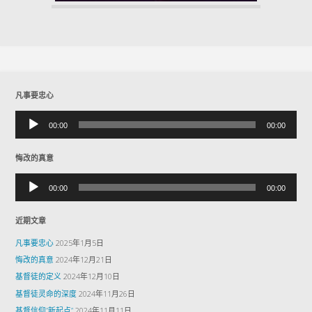
凡事要忠心
音
00:00
00:00
频
播
放
悔改的真意
器
音
00:00
00:00
频
播
放
近期文章
器
凡事要忠心
2025年1月5日
悔改的真意
2024年12月21日
基督徒的定义
2024年12月10日
基督徒灵命的深度
2024年11月26日
基督信仰”新起点”
2024年11月11日