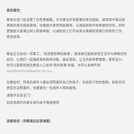
家务报告：
教会在进门处设置了白色奉献箱，为方便当天有服事的弟兄姐妹，或崇拜中错过收
奉献的弟兄姐妹使用。也鼓励大家崇拜前使用，以减短崇拜中收奉献的时间，同时
更鼓励大家通过网上转账奉献，以减轻同工们手动清点奉献和到银行存款的工作，
提高效率。
教会正式启动一项事工，“讲述我和神的故事”，邀请弟兄姐妹讲述生活中与神相交的
经历。让我们一起操练发挥肢体功能，彼此造就，让主的身体更健康，更有活力。
你可以投稿到放在教堂入口处的“我的故事”信箱，也可以发邮件到
story@northcotebaptist.net.au。
在教会时，所有的成年人都必须照看好自己的孩子，包括孩子吃的食物，如有任何
原因无法照看时，也要委托一位成年人帮助看管。
请随手关安全门！
如有急救针的家长请为孩子随身携带
讲座培训（详情请见后堂海报）